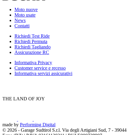
Moto nuove
Moto usate
News
Contatti
Richiedi Test Ride
Richiedi Permuta
Richiedi Tagliando
Assicurazione RC
Informativa Privacy
Customer service e recesso
Informativa servizi assicurativi
THE LAND OF JOY
made by
Performing Digital
© 2026
-
Garage Sudtirol S.r.l. Via degli Artigiani Sud, 7 - 39044