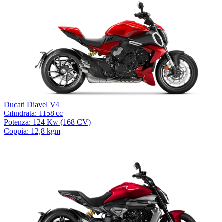
Ducati Diavel V4
Cilindrata: 1158 cc
Potenza: 124 Kw (168 CV)
Coppia: 12,8 kgm