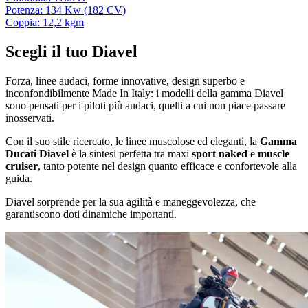
Potenza: 134 Kw (182 CV)
Coppia: 12,2 kgm
Scegli il tuo Diavel
Forza, linee audaci, forme innovative, design superbo e
inconfondibilmente Made In Italy: i modelli della gamma Diavel
sono pensati per i piloti più audaci, quelli a cui non piace passare
inosservati.
Con il suo stile ricercato, le linee muscolose ed eleganti, la
Gamma
Ducati Diavel
è la sintesi perfetta tra maxi
sport naked
e
muscle
cruiser
, tanto potente nel design quanto efficace e confortevole alla
guida.
Diavel sorprende per la sua agilità e maneggevolezza, che
garantiscono doti dinamiche importanti.