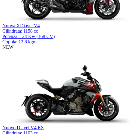
Nuova XDiavel V4
Cilindrata: 1158 cc
Potenza: 124 Kw (168 CV)
Coppia: 12,8 kgm
NEW
Nuovo Diavel V4 RS
Cilindrata: 1103 cc