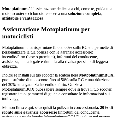
Motoplatinum
è l’assicurazione dedicata a chi, come te, guida una
moto, scooter e ciclomotore e cerca una
soluzione completa,
affidabile e vantaggiosa
.
Assicurazione Motoplatinum per
motociclisti
Motoplatinum ti fa risparmiare fino al 60% sulla RC e ti permette di
personalizzare la tua polizza con le garanzie accessorie:
incendio/furto (base o premium), infortuni del conducente,
assistenza, tutela legale e rinuncia alla rivalsa per stato di leggera
ebbrezza.
Inoltre se installi sul tuo scooter la scatola nera
MotoplatinumBOX
,
puoi usufruire di uno sconto fino al 50% sulla RC e una riduzione
del 30% sulla garanzia incendio e furto. Grazie a
MotoplatinumBOX puoi sapere sempre dove si trova il tuo scooter,
registrare i tuoi parametri di guida e consultare le informazioni sui
tuoi viaggi.
Ma non finisce qui, se acquisti la polizza in concessionaria:
20% di
sconto sulle garanzie accessorie
(infortuni del conducente,
assistenza e tutela legale) MotoplatinumGOLD inclusa nel prezzo.