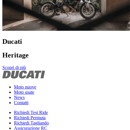
Ducati
Heritage
Scopri di più
Moto nuove
Moto usate
News
Contatti
Richiedi Test Ride
Richiedi Permuta
Richiedi Tagliando
Assicurazione RC