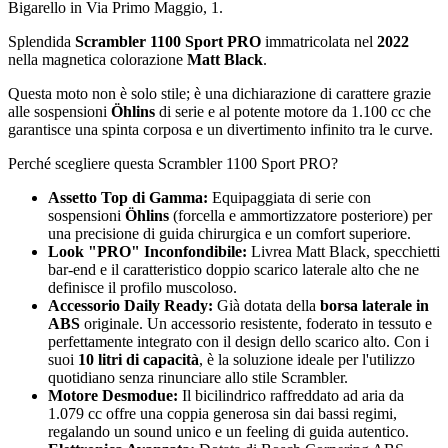
Bigarello in Via Primo Maggio, 1.
Splendida
Scrambler 1100 Sport PRO
immatricolata nel
2022
nella magnetica colorazione
Matt Black
.
Questa moto non è solo stile; è una dichiarazione di carattere grazie
alle sospensioni
Öhlins
di serie e al potente motore da 1.100 cc che
garantisce una spinta corposa e un divertimento infinito tra le curve.
Perché scegliere questa Scrambler 1100 Sport PRO?
Assetto Top di Gamma:
Equipaggiata di serie con
sospensioni
Öhlins
(forcella e ammortizzatore posteriore) per
una precisione di guida chirurgica e un comfort superiore. ️
Look "PRO" Inconfondibile:
Livrea Matt Black, specchietti
bar-end e il caratteristico doppio scarico laterale alto che ne
definisce il profilo muscoloso. ️
Accessorio Daily Ready:
Già dotata della
borsa laterale in
ABS
originale. Un accessorio resistente, foderato in tessuto e
perfettamente integrato con il design dello scarico alto. Con i
suoi
10 litri di capacità
, è la soluzione ideale per l'utilizzo
quotidiano senza rinunciare allo stile Scrambler. ️
Motore Desmodue:
Il bicilindrico raffreddato ad aria da
1.079 cc offre una coppia generosa sin dai bassi regimi,
regalando un sound unico e un feeling di guida autentico.