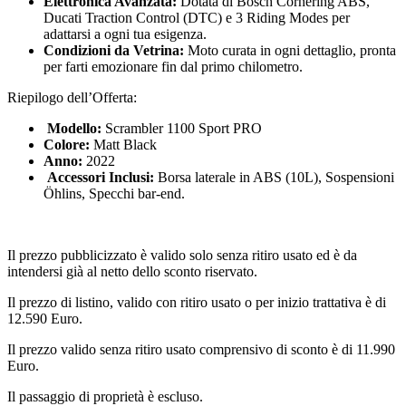
Elettronica Avanzata:
Dotata di Bosch Cornering ABS,
Ducati Traction Control (DTC) e 3 Riding Modes per
adattarsi a ogni tua esigenza. ️
Condizioni da Vetrina:
Moto curata in ogni dettaglio, pronta
per farti emozionare fin dal primo chilometro.
Riepilogo dell’Offerta:
️
Modello:
Scrambler 1100 Sport PRO
Colore:
Matt Black
Anno:
2022
️
Accessori Inclusi:
Borsa laterale in ABS (10L), Sospensioni
Öhlins, Specchi bar-end.
Il prezzo pubblicizzato è valido solo senza ritiro usato ed è da
intendersi già al netto dello sconto riservato.
Il prezzo di listino, valido con ritiro usato o per inizio trattativa è di
12.590 Euro.
Il prezzo valido senza ritiro usato comprensivo di sconto è di 11.990
Euro.
Il passaggio di proprietà è escluso.