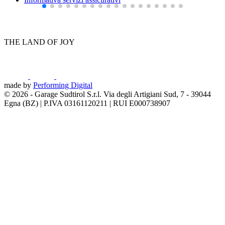
THE LAND OF JOY
made by
Performing Digital
© 2026
-
Garage Sudtirol S.r.l. Via degli Artigiani Sud, 7 - 39044
Egna (BZ) | P.IVA 03161120211 | RUI E000738907