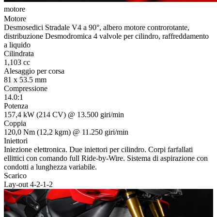
motore
t
Motore
Desmosedici Stradale V4 a 90°, albero motore controrotante,
distribuzione Desmodromica 4 valvole per cilindro, raffreddamento
a liquido
Cilindrata
1,103 cc
Alesaggio per corsa
81 x 53.5 mm
Compressione
14.0:1
Potenza
157,4 kW (214 CV) @ 13.500 giri/min
Coppia
120,0 Nm (12,2 kgm) @ 11.250 giri/min
Iniettori
Iniezione elettronica. Due iniettori per cilindro. Corpi farfallati
ellittici con comando full Ride-by-Wire. Sistema di aspirazione con
condotti a lunghezza variabile.
Scarico
Lay-out 4-2-1-2