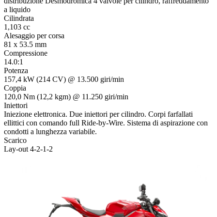
distribuzione Desmodromica 4 valvole per cilindro, raffreddamento
a liquido
Cilindrata
1,103 cc
Alesaggio per corsa
81 x 53.5 mm
Compressione
14.0:1
Potenza
157,4 kW (214 CV) @ 13.500 giri/min
Coppia
120,0 Nm (12,2 kgm) @ 11.250 giri/min
Iniettori
Iniezione elettronica. Due iniettori per cilindro. Corpi farfallati
ellittici con comando full Ride-by-Wire. Sistema di aspirazione con
condotti a lunghezza variabile.
Scarico
Lay-out 4-2-1-2