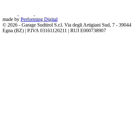
made by
Performing Digital
© 2026
-
Garage Sudtirol S.r.l. Via degli Artigiani Sud, 7 - 39044
Egna (BZ) | P.IVA 03161120211 | RUI E000738907