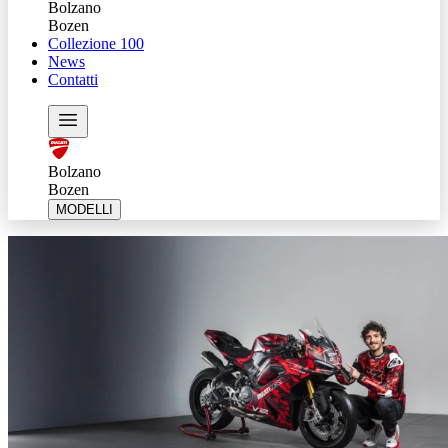
Bolzano
Bozen
Collezione 100
News
Contatti
Bolzano
Bozen
MODELLI