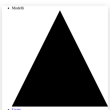
Modelli
THE LAND OF JOY
Usato