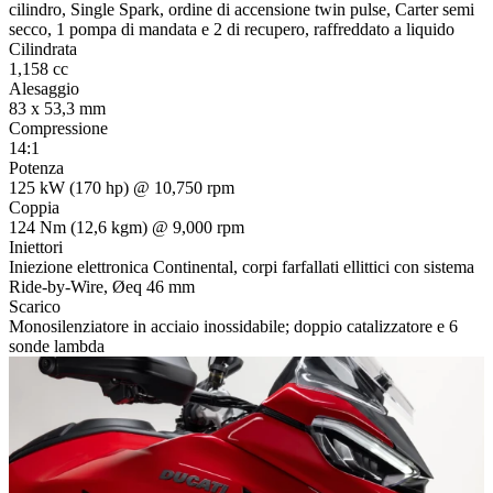
cilindro, Single Spark, ordine di accensione twin pulse, Carter semi
secco, 1 pompa di mandata e 2 di recupero, raffreddato a liquido
Cilindrata
1,158 cc
Alesaggio
83 x 53,3 mm
Compressione
14:1
Potenza
125 kW (170 hp) @ 10,750 rpm
Coppia
124 Nm (12,6 kgm) @ 9,000 rpm
Iniettori
Iniezione elettronica Continental, corpi farfallati ellittici con sistema
Ride-by-Wire, Øeq 46 mm
Scarico
Monosilenziatore in acciaio inossidabile; doppio catalizzatore e 6
sonde lambda