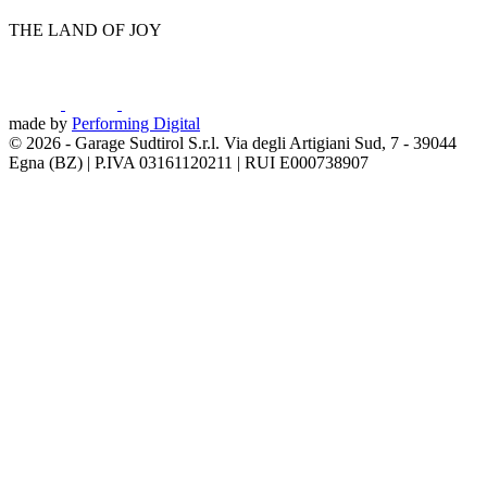
THE LAND OF JOY
made by
Performing Digital
© 2026
-
Garage Sudtirol S.r.l. Via degli Artigiani Sud, 7 - 39044
Egna (BZ) | P.IVA 03161120211 | RUI E000738907